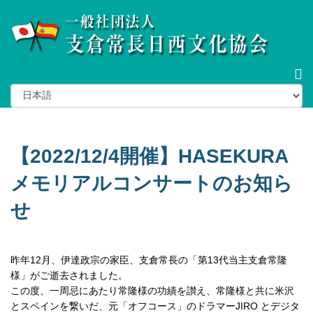
【2022/12/4開催】HASEKURA
メモリアルコンサートのお知ら
せ
昨年
12
月、伊達政宗の家臣、支倉常長の「第
13
代当主支倉常隆
様」がご逝去されました。
この度、一周忌にあたり常隆様の功績を讃え、常隆様と共に米沢
とスペインを繋いだ、元「オフコース」のドラマー
JIRO
とデジタ