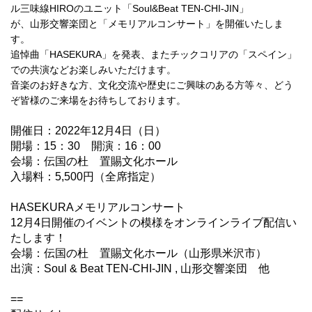
ル三味線
HIRO
のユニット「
Soul&Beat TEN-CHI-JIN
」
が、山形交響楽団と「メモリアルコンサート」を開催いたしま
す。
追悼曲「
HASEKURA
」を発表、またチックコリアの「スペイン」
での共演などお楽しみいただけます。
音楽のお好きな方、文化交流や歴史にご興味のある方等々、どう
ぞ皆様のご来場をお待ちしております。
開催日：2022年12月4日（日）
開場：15：30 開演：16：00
会場：伝国の杜 置賜文化ホール
入場料：5,500円（全席指定）
HASEKURAメモリアルコンサート
12月4日開催のイベントの模様をオンラインライブ配信い
たします！
会場：伝国の杜 置賜文化ホール（山形県米沢市）
出演：Soul & Beat TEN-CHI-JIN , 山形交響楽団 他
==