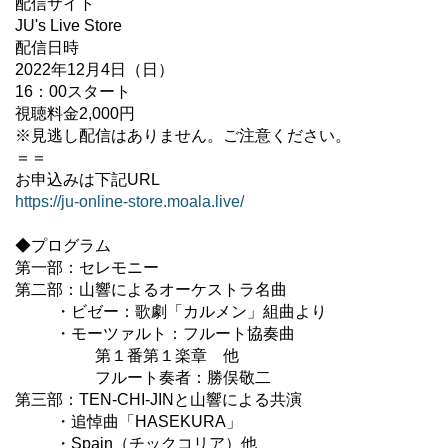
配信サイト
JU's Live Store
配信日時
2022年12月4日（日）
16：00スタート
視聴料金2,000円
※見逃し配信はありません。ご注意ください。
＝＝
お申込みは下記URL
https://ju-online-store.moala.live/
◆プログラム
第一部：セレモニー
第二部：山響によるオーケストラ名曲
・ビゼー：歌劇「カルメン」組曲より
・モーツァルト：フルート協奏曲
第１番第１楽章 他
フルート奏者：勝俣敬二
第三部：TEN-CHI-JINと山響による共演
・追悼曲「HASEKURA」
・Spain（チックコリア）他